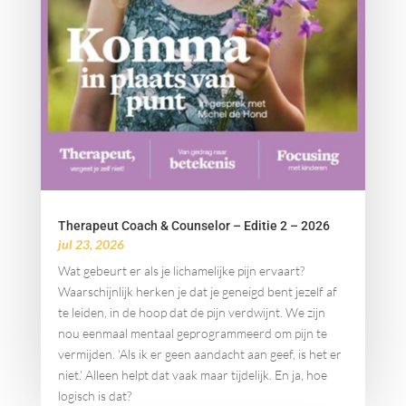
Therapeut Coach & Counselor – Editie 2 – 2026
jul 23, 2026
Wat gebeurt er als je lichamelijke pijn ervaart?
Waarschijnlijk herken je dat je geneigd bent jezelf af
te leiden, in de hoop dat de pijn verdwijnt. We zijn
nou eenmaal mentaal geprogrammeerd om pijn te
vermijden. ‘Als ik er geen aandacht aan geef, is het er
niet.’ Alleen helpt dat vaak maar tijdelijk. En ja, hoe
logisch is dat?