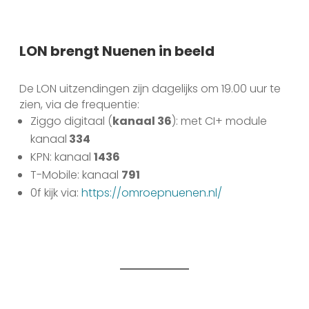
LON brengt Nuenen in beeld
De LON uitzendingen zijn dagelijks om 19.00 uur te
zien, via de frequentie:
Ziggo digitaal (
kanaal 36
): met CI+ module
kanaal
334
KPN: kanaal
1436
T-Mobile: kanaal
791
0f kijk via:
https://omroepnuenen.nl/